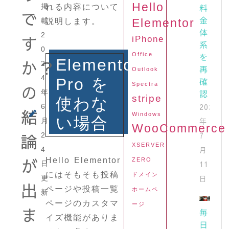
Hello
料
掲
れる内容について
で
金
載
Elementor
説明します。
体
2
す
iPhone
系
0
を
Office
Elementor
か？
2
再
Outlook
4
確
Pro を
の
Spectra
認
年
stripe
使わな
2024
6
結
Windows
い場合
年
月
WooCommerce
論
7
2
XSERVER
月
4
が
Hello Elementor
ZERO
11
日
にはそもそも投稿
ドメイン
日
更
出
ページや投稿一覧
ホームペ
新
ページのカスタマ
ージ
ま
毎
イズ機能がありま
日