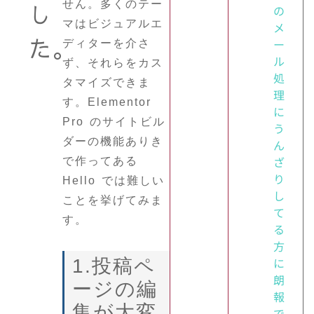
せん。多くのテー
し
の
マはビジュアルエ
メ
た。
ー
ディターを介さ
ル
ず、それらをカス
処
タマイズできま
理
す。Elementor
に
Pro のサイトビル
う
ダーの機能ありき
ん
ざ
で作ってある
り
Hello では難しい
し
ことを挙げてみま
て
す。
る
方
に
1.投稿ペ
朗
ージの編
報
集が大変
で