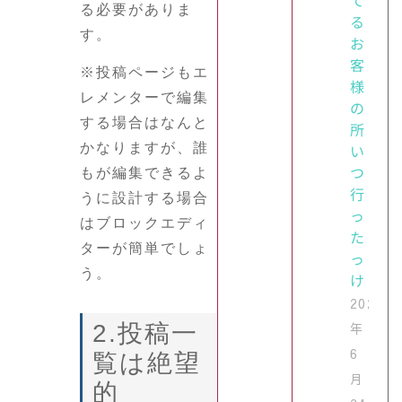
る必要がありま
る？
す。
お
客
※投稿ページもエ
様
レメンターで編集
の
する場合はなんと
所
い
かなりますが、誰
つ
もが編集できるよ
行
うに設計する場合
っ
はブロックエディ
た
ターが簡単でしょ
っ
う。
け？
2024
年
2.投稿一
6
覧は絶望
月
的