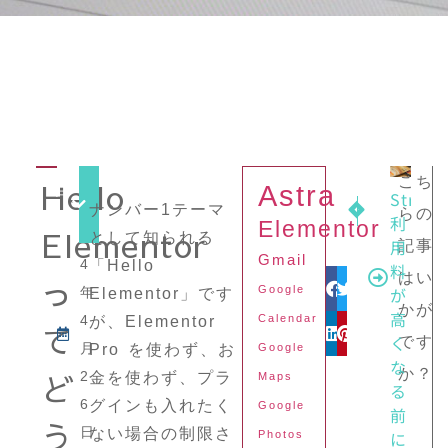
2
こち
Hello
Astra
目
Stripe
0
ナンバー1テーマ
ほんの数分で
グローバル
らの
次
利
Elementor
Elementor
2
として知られる
用
記事
Gmail
4
「Hello
料
はい
っ
Facebook
Twitter
が
Google
年
Elementor」です
かが
高
4
Calendar
が、Elementor
て
LinkedIn
Pinteres
く
です
月
Pro を使わず、お
Google
な
か？
ど
2
金を使わず、プラ
Maps
る
6
グインも入れたく
Google
前
う
日
ない場合の制限さ
に
Photos