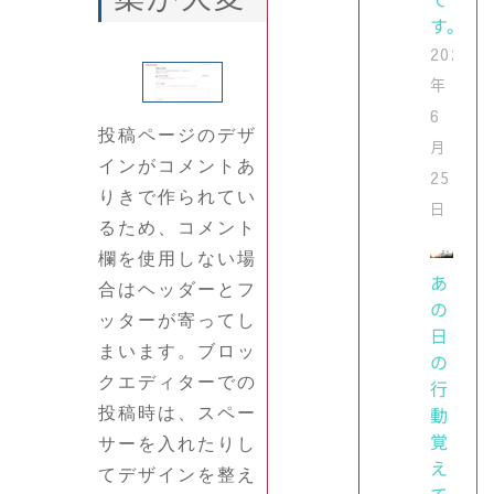
す。
2024
年
6
投稿ページのデザ
月
インがコメントあ
25
りきで作られてい
日
るため、コメント
欄を使用しない場
あ
合はヘッダーとフ
の
ッターが寄ってし
日
まいます。ブロッ
の
クエディターでの
行
動
投稿時は、スペー
覚
サーを入れたりし
え
てデザインを整え
て